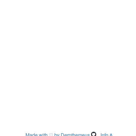
Made with ♡ by Derpthemeus
Info &