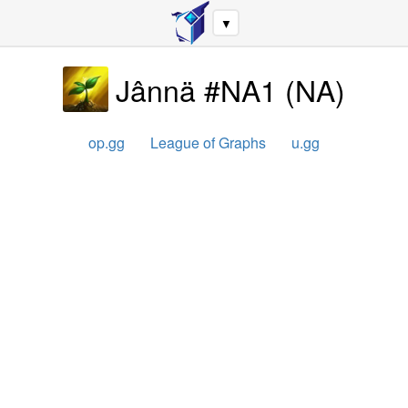
▼
Jânnä #NA1
(
NA
)
op.gg
League of Graphs
u.gg