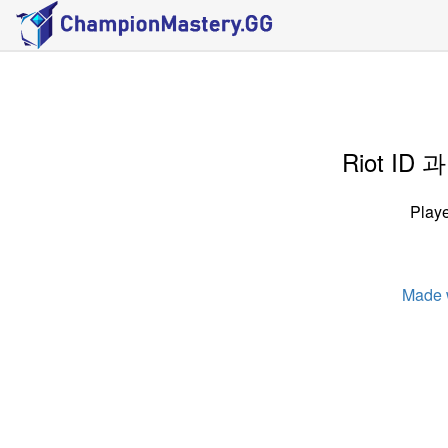
Riot I
Playe
Made 