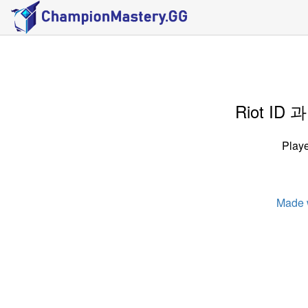
Riot I
Playe
Made 