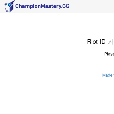
Riot I
Playe
Made 