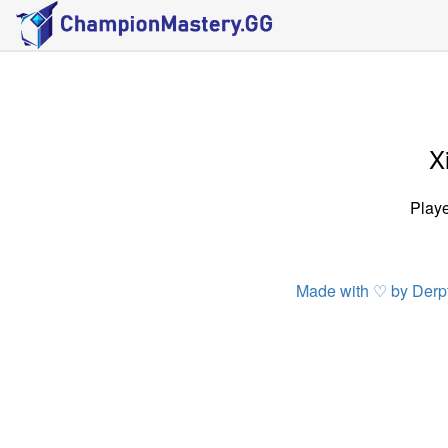
X
Playe
Made with ♡ by Der