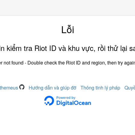
Lỗi
in kiểm tra Riot ID và khu vực, rồi thử lại s
r not found - Double check the Riot ID and region, then try again
pthemeus
Hướng dẫn và giúp đỡ
Thông tinh lý pháp
Quyề