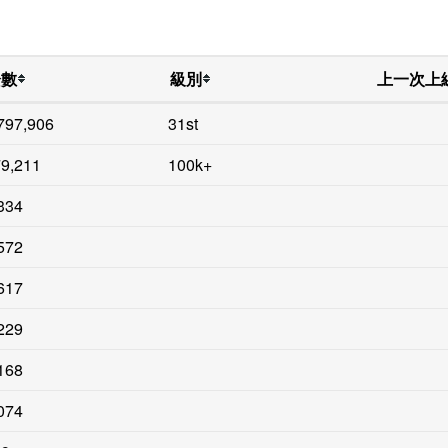
分數
級別
上一次上
797,906
31st
9,211
100k+
334
572
617
229
168
074