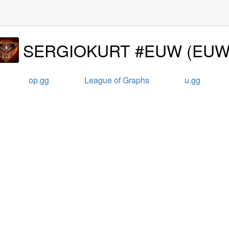
SERGIOKURT #EUW
(
EU
op.gg
League of Graphs
u.gg