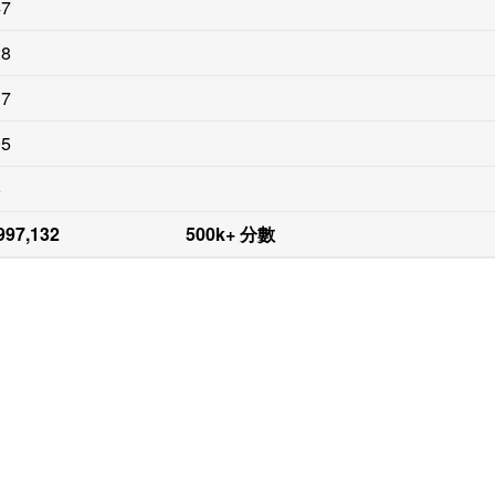
47
28
17
05
6
997,132
500k+ 分數