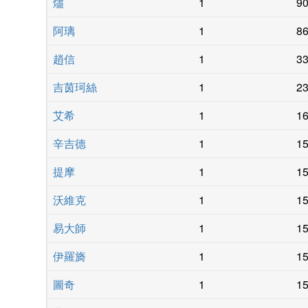
燼
1
9
阿璃
1
8
趙信
1
3
吉茵珂絲
1
2
艾希
1
1
辛吉德
1
1
提摩
1
1
沃維克
1
1
易大師
1
1
伊羅旖
1
1
圖奇
1
1