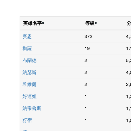
英雄名字
等級
賽恩
372
4,
枷蘿
19
17
布蘭德
2
5,
納瑟斯
2
4,
希維爾
2
2,
好運姐
1
1,
納帝魯斯
1
1,
犽宿
1
1,