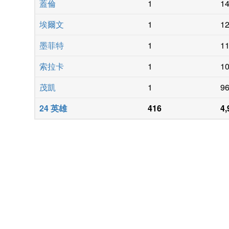
蓋倫
1
1
埃爾文
1
1
墨菲特
1
1
索拉卡
1
1
茂凱
1
9
24
英雄
416
4,