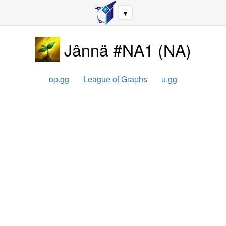
▼
Jânnä #NA1
(
NA
)
op.gg
League of Graphs
u.gg