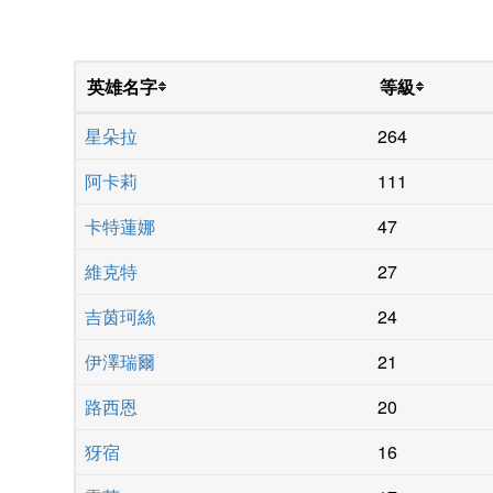
英雄名字
等級
星朵拉
264
阿卡莉
111
卡特蓮娜
47
維克特
27
吉茵珂絲
24
伊澤瑞爾
21
路西恩
20
犽宿
16