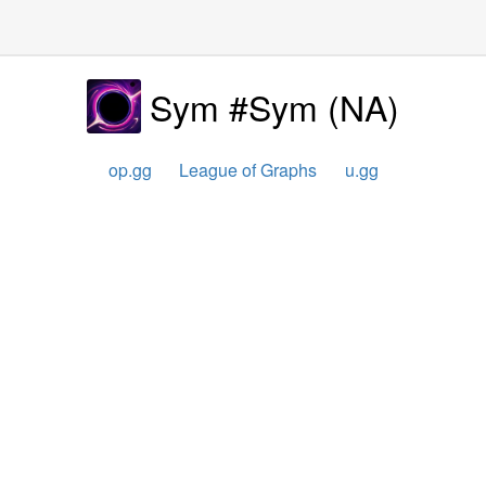
Sym #Sym
(
NA
)
op.gg
League of Graphs
u.gg