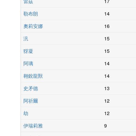
雷茲
17
勒布朗
14
奧莉安娜
16
汎
15
犽凝
15
阿璃
14
翱銳龍獸
14
史矛德
13
阿祈爾
12
劫
12
伊瑞莉雅
9