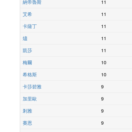
納帝魯斯
11
艾希
11
卡薩丁
11
燼
11
凱莎
11
梅爾
10
希格斯
10
卡莎碧雅
9
加里歐
9
剎雅
9
賽恩
9