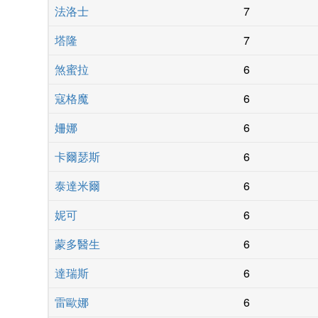
法洛士
7
塔隆
7
煞蜜拉
6
寇格魔
6
姍娜
6
卡爾瑟斯
6
泰達米爾
6
妮可
6
蒙多醫生
6
達瑞斯
6
雷歐娜
6