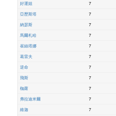
好運姐
7
亞歷斯塔
7
納瑟斯
7
馬爾札哈
7
崔絲塔娜
7
葛雷夫
7
逆命
7
飛斯
7
枷蘿
7
弗拉迪米爾
7
維迦
7