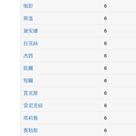
慨影
6
斯溫
6
黛安娜
6
拉克絲
6
杰西
6
凱爾
6
鄂爾
6
賈克斯
6
雷尼克頓
6
塔莉雅
6
賽勒斯
6