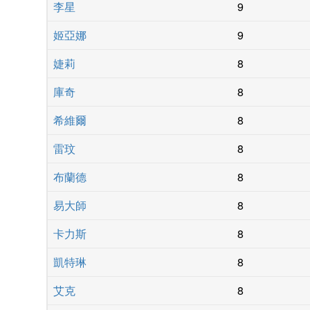
李星
9
姬亞娜
9
婕莉
8
庫奇
8
希維爾
8
雷玟
8
布蘭德
8
易大師
8
卡力斯
8
凱特琳
8
艾克
8