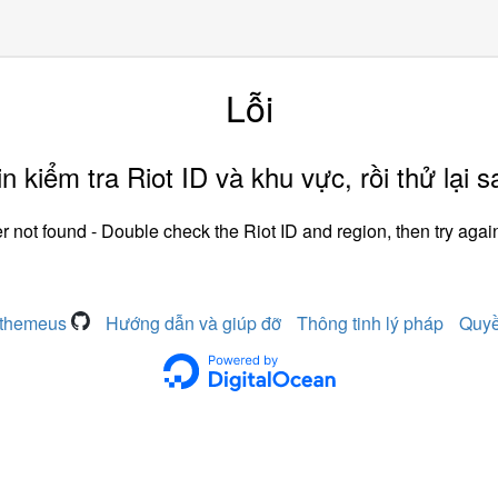
Lỗi
in kiểm tra Riot ID và khu vực, rồi thử lại s
r not found - Double check the Riot ID and region, then try again
pthemeus
Hướng dẫn và giúp đỡ
Thông tinh lý pháp
Quyề