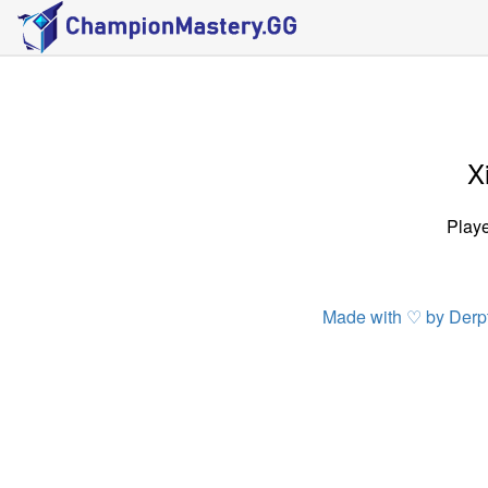
X
Playe
Made with ♡ by Der